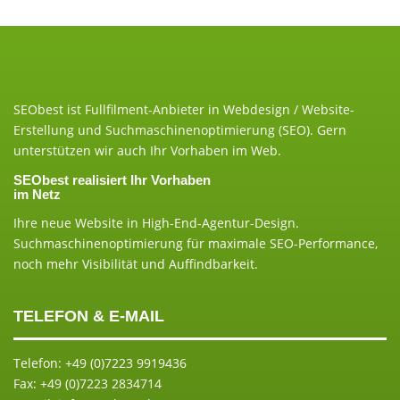
i
t
r
SEObest ist Fullfilment-Anbieter in Webdesign / Website-
Erstellung und Suchmaschinenoptimierung (SEO). Gern
a
unterstützen wir auch Ihr Vorhaben im Web.
SEObest realisiert Ihr Vorhaben
g
im Netz
Ihre neue Website in High-End-Agentur-Design.
s
Suchmaschinenoptimierung für maximale SEO-Performance,
noch mehr Visibilität und Auffindbarkeit.
n
a
TELEFON & E-MAIL
v
Telefon: +49 (0)7223 9919436
Fax: +49 (0)7223 2834714