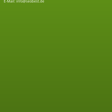
i
E-Mail: info@seobest.de
g
a
t
i
o
n